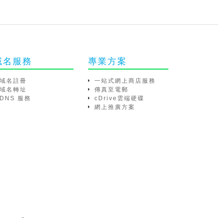
域名服務
專業方案
域名註冊
一站式網上商店服務
域名轉址
傳真至電郵
DNS 服務
cDrive雲端硬碟
網上推廣方案