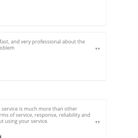
fast, and very professional about the
roblem
ur service is much more than other
ms of service, response, reliability and
t using your service.
i