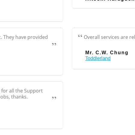
rt. They have provided
Overall services are re
Mr. C.W. Chung
Toddlerland
for all the Support
jobs, thanks.