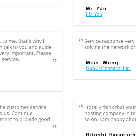
Mr. Yau
LM Yau
to me, that's why I
Service response very 
 talk to you and guide
solving the network p
 very important. Please
 service.
Miss. Wong
Guo Ji Chemical Ltd.
The customer service
I totally think that yo
o us. Continue
hosting company in ter
ment to provide good
so on. I am happy abou
Hitoshi Haraguch