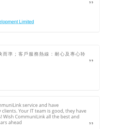
elopment Limited
快而準 ; 客戶服務熱線 : 耐心及專心聆
ommuniLink service and have
lients. Your IT team is good, they have
s! Wish CommuniLink all the best and
ears ahead