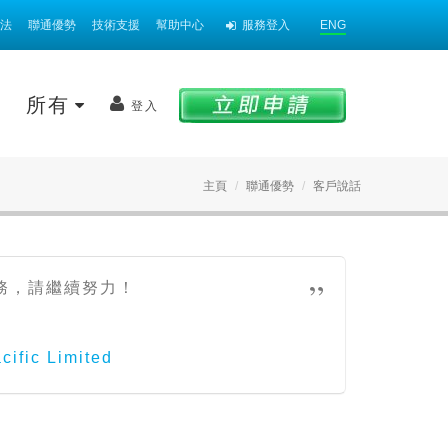
法
聯通優勢
技術支援
幫助中心
服務登入
ENG
案
所有
登入
主頁
聯通優勢
客戶說話
務，請繼續努力！
cific Limited