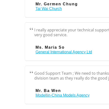
Mr. Germen Chung
Tai Wai Church
I really appreciate your technical suppo
very good service.
Ms. Maria So
General International Agency Ltd
Good Support Team ; We need to thanks 
division team as they really do the good 
Mr. Ba Wen
Modellin-China Models Agency