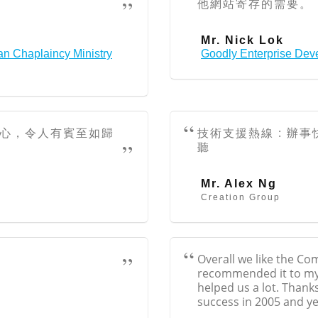
他網站寄存的需要。
Mr. Nick Lok
an Chaplaincy Ministry
Goodly Enterprise Dev
心，令人有賓至如歸
技術支援熱線 : 辦事
聽
Mr. Alex Ng
Creation Group
Overall we like the C
recommended it to my c
helped us a lot. Thank
success in 2005 and y