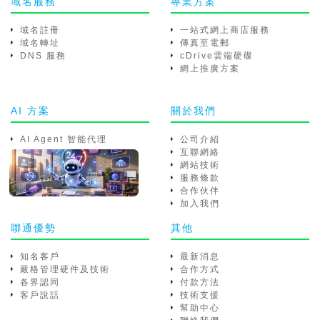
域名服務
專業方案
域名註冊
一站式網上商店服務
域名轉址
傳真至電郵
DNS 服務
cDrive雲端硬碟
網上推廣方案
AI 方案
關於我們
AI Agent 智能代理
公司介紹
互聯網絡
網站技術
服務條款
合作伙伴
加入我們
聯通優勢
其他
知名客戶
最新消息
嚴格管理硬件及技術
合作方式
各界認同
付款方法
客戶說話
技術支援
幫助中心