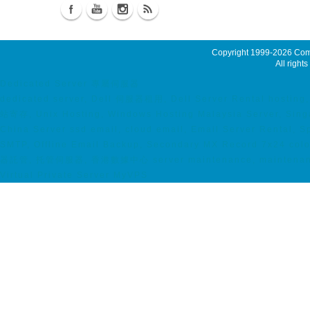
Copyright 1999-2026
Comm
All rights
Dedicated Server 專屬伺服器
dedicated server, Dell 伺服器租用, Dell Server Rental hosting, 
站寄存, Unix Hosting, Windows Hosting Malaysia Server, Singa
China Server ssd email, cloud email, Email Server Rental, 
SMTP, Offline Email Backup, Secondary MX Record 7x24 coloc
器託管, 托管伺服器, 香港數據中心 server maintenance, maintenance
Virtual Private Server MyVPS