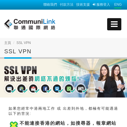
聯絡我們
付款方法
技術支援
服務登入
ENG
主頁
SSL VPN
SSL VPN
如果您經常中港兩地工作 或 出差到外地，都極有可能遇過
以下的苦況:
不能連接香港的網站，如搜尋器，報章網
站