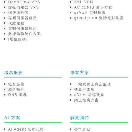
OpenClaw VPS
SSL VPN
虛擬伺服器 VPS
ACRONIS 備份方案
伺服器託管
grMail 電郵防護
專屬伺服器租用
grIsolation 進階電郵防護
代維服務
電郵伺服器租用
數據備份硬件方案
[增值服務]
域名服務
專業方案
域名註冊
一站式網上商店服務
域名轉址
傳真至電郵
DNS 服務
cDrive雲端硬碟
網上推廣方案
AI 方案
關於我們
AI Agent 智能代理
公司介紹